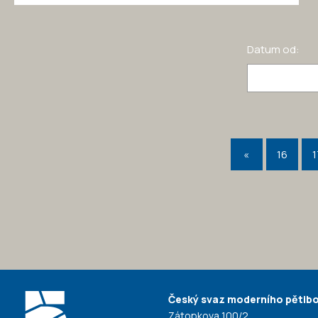
Datum od:
«
16
1
Český svaz moderního pětiboj
Zátopkova 100/2