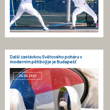
Další zastávkou Světového poháru v
moderním pětibojije je Budapešť
24.04.2023