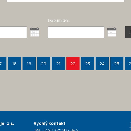
Datum do:
7
18
19
20
21
22
23
24
25
e, z.s.
Rychlý kontakt
Tel.:
+420 725 937 843