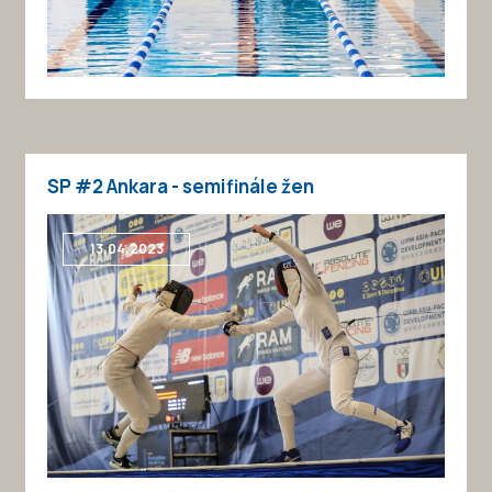
SP #2 Ankara - semifinále žen
13.04.2023