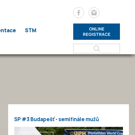
ONLINE
entace
STM
REGISTRACE
SP #3 Budapešť - semifinále mužů