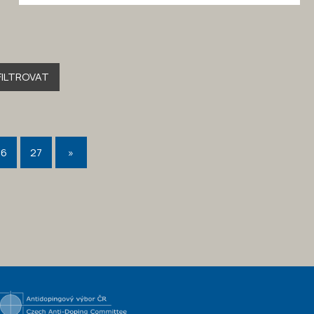
FILTROVAT
26
27
»