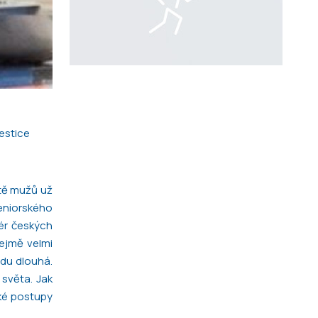
estice
etě mužů už
eniorského
nér českých
ejmě velmi
vdu dlouhá.
 světa. Jak
aké postupy