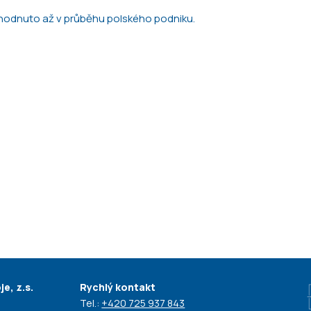
hodnuto až v průběhu polského podniku.
e, z.s.
Rychlý kontakt
Tel.:
+420 725 937 843