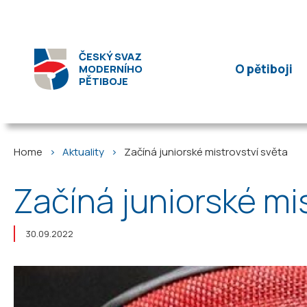
ČESKÝ SVAZ
O pětiboji
MODERNÍHO
PĚTIBOJE
Home
Aktuality
Začíná juniorské mistrovství světa
Začíná juniorské mi
30.09.2022