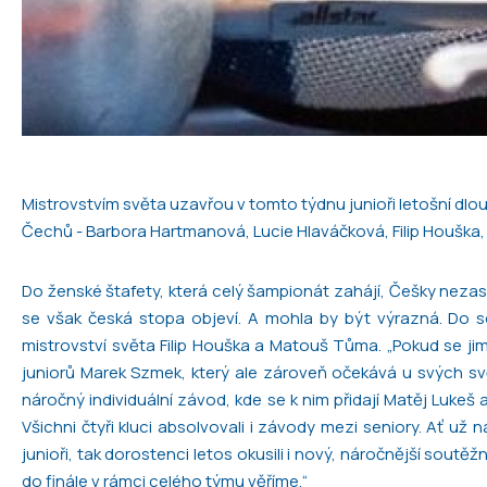
Mistrovstvím světa uzavřou v tomto týdnu junioři letošní dl
Čechů - Barbora Hartmanová, Lucie Hlaváčková, Filip Houška
Do ženské štafety, která celý šampionát zahájí, Češky nezas
se však česká stopa objeví. A mohla by být výrazná. Do so
mistrovství světa Filip Houška a Matouš Tůma. „Pokud se jim
juniorů Marek Szmek, který ale zároveň očekává u svých sv
náročný individuální závod, kde se k nim přidají Matěj Luke
Všichni čtyři kluci absolvovali i závody mezi seniory. Ať u
junioři, tak dorostenci letos okusili i nový, náročnější soutě
do finále v rámci celého týmu věříme.“