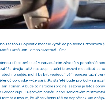
ouhou sezónu. Bojovat o medaile vyráží do polského Drzonkowa š
, Matěj Lukeš, Jan Toman a Matouš Tůma.
áhnou. Představí se až v individuálním závodě. V pondělní štaf
utěže dvojic totiž nastoupí letošní bronzoví medailisté ze s
 všechno sejde, mohli by být vepředu,“ věří reprezentační tre
ěřenců obrovské vyčerpání. „Po štafetě bude pro kluky samozř
š a Jan Toman. A bude to náročné i pro ně, sezóna je letos opra
ž na Peridot cupu, Světovém poháru nebo seniorském mistrovství
žní formát a myslím, že už se všichni těší na odpočinek. Ale v něj