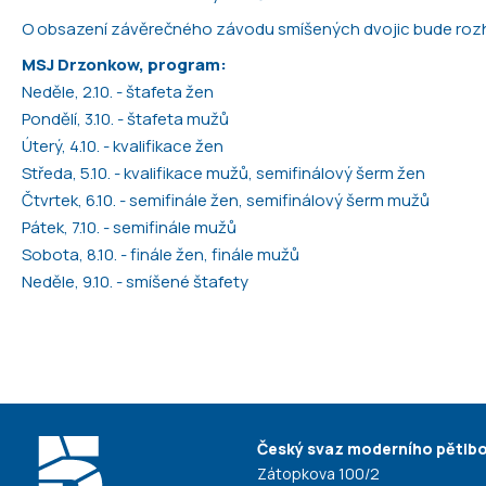
O obsazení závěrečného závodu smíšených dvojic bude roz
MSJ Drzonkow, program:
Neděle, 2.10. - štafeta žen
Pondělí, 3.10. - štafeta mužů
Úterý, 4.10. - kvalifikace žen
Středa, 5.10. - kvalifikace mužů, semifinálový šerm žen
Čtvrtek, 6.10. - semifinále žen, semifinálový šerm mužů
Pátek, 7.10. - semifinále mužů
Sobota, 8.10. - finále žen, finále mužů
Neděle, 9.10. - smíšené štafety
Český svaz moderního pětiboj
Zátopkova 100/2