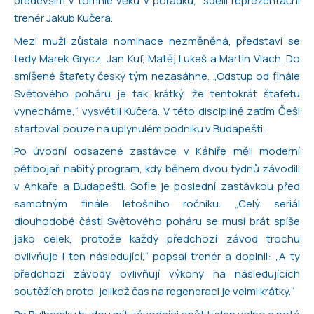
především v tomhle věku v pořádku,“ sdělil reprezentační
trenér Jakub Kučera.
Mezi muži zůstala nominace nezměněná, představí se
tedy Marek Grycz, Jan Kuf, Matěj Lukeš a Martin Vlach. Do
smíšené štafety český tým nezasáhne. „Odstup od finále
Světového poháru je tak krátký, že tentokrát štafetu
vynecháme,“ vysvětlil Kučera. V této disciplíně zatím Češi
startovali pouze na uplynulém podniku v Budapešti.
Po úvodní odsazené zastávce v Káhiře měli moderní
pětibojaři nabitý program, kdy během dvou týdnů závodili
v Ankaře a Budapešti. Sofie je poslední zastávkou před
samotným finále letošního ročníku. „Celý seriál
dlouhodobé části Světového poháru se musí brát spíše
jako celek, protože každý předchozí závod trochu
ovlivňuje i ten následující,“ popsal trenér a doplnil: „A ty
předchozí závody ovlivňují výkony na následujících
soutěžích proto, jelikož čas na regeneraci je velmi krátký.“