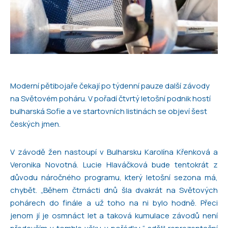
Moderní pětibojaře čekají po týdenní pauze další závody
na Světovém poháru. V pořadí čtvrtý letošní podnik hostí
bulharská Sofie a ve startovních listinách se objeví šest
českých jmen.
V závodě žen nastoupí v Bulharsku Karolína Křenková a
Veronika Novotná. Lucie Hlaváčková bude tentokrát z
důvodu náročného programu, který letošní sezona má,
chybět. „Během čtrnácti dnů šla dvakrát na Světových
pohárech do finále a už toho na ni bylo hodně. Přeci
jenom jí je osmnáct let a taková kumulace závodů není