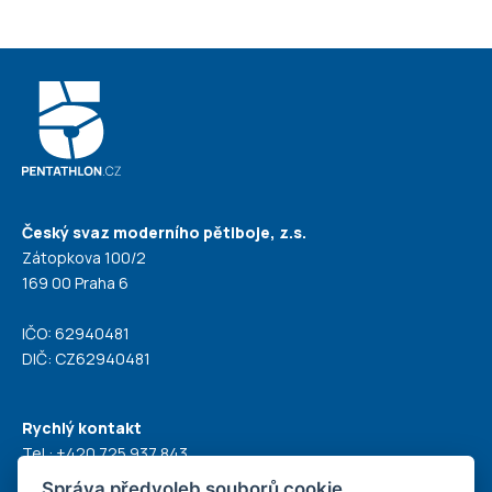
Český svaz moderního pětiboje, z.s.
Zátopkova 100/2
169 00 Praha 6
IČO: 62940481
DIČ: CZ62940481
Rychlý kontakt
Tel.:
+420 725 937 843
E-mail:
modern@pentathlon.cz
Správa předvoleb souborů cookie