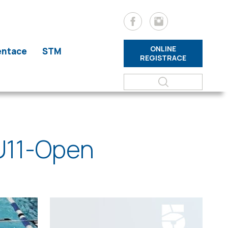
ONLINE
entace
STM
REGISTRACE
 U11-Open