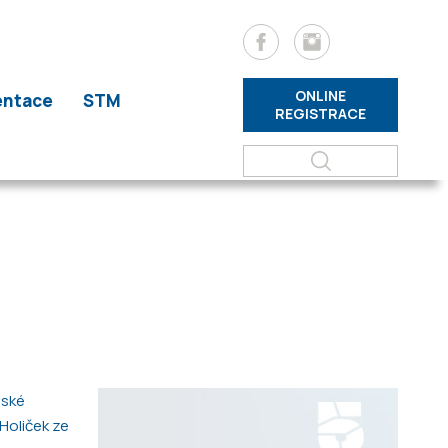
ONLINE
entace
STM
REGISTRACE
eské
Holiček ze