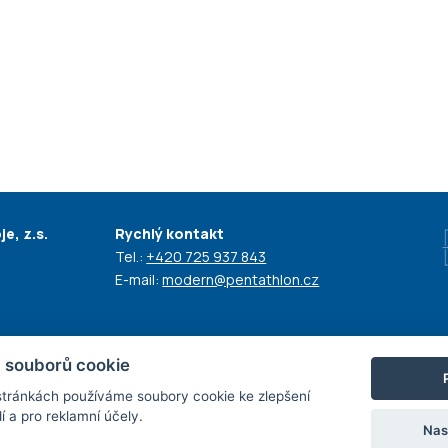
e, z.s.
Rychlý kontakt
Tel.:
+420 725 937 843
E-mail:
modern@pentathlon.cz
 souborů cookie
tránkách používáme soubory cookie ke zlepšení
í a pro reklamní účely.
Nas