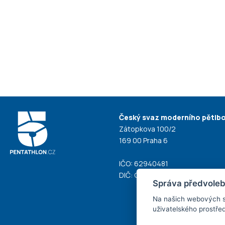
Český svaz moderního pětiboj
Zátopkova 100/2
169 00 Praha 6
IČO: 62940481
DIČ: CZ62940481
Správa předvoleb
Na našich webových s
uživatelského prostřed