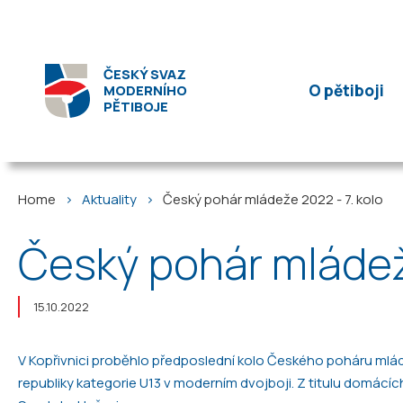
ČESKÝ SVAZ
O pětiboji
MODERNÍHO
PĚTIBOJE
Home
Aktuality
Český pohár mládeže 2022 - 7. kolo
Český pohár mládeže
15.10.2022
V Kopřivnici proběhlo předposlední kolo Českého poháru mlád
republiky kategorie U13 v moderním dvojboji. Z titulu domácí