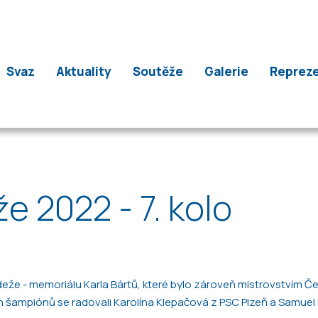
Svaz
Aktuality
Soutěže
Galerie
Reprez
 2022 - 7. kolo
eže - memoriálu Karla Bártů, které bylo zároveň mistrovstvím Č
ch šampiónů se radovali Karolína Klepačová z PSC Plzeň a Samuel 